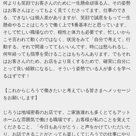
何よりも笑顔でお客さんのために一生懸命頑張る人。その姿勢
はお客さんはとってもよく見てくださってます。仕事のでき
る、できないは個人差がありますが、笑顔で誠意をもって一生
懸命やることはじろうで働く上で1番基本だと思っています。
そして忙しい職場なので、根性と体力も必要です。忙しいから
こそ言われて動くのではなく、状況をみて「自分で考えて」行
動する。それで間違っててもいいんです。時には怒られるし、
何年経っても指導を受けることはもちろんあります。でもそれ
はお客さんのため、お店をより良くするためで、確実に自分に
とって良い経験になるし、そういう姿勢でいる人が多くを学べ
るはずです！
【これからじろうで働きたいと考えている皆さまへメッセージ
をお願いします】
じろうは地域密着のお店です。ご家族連れも多くとてもアット
ホームな雰囲気で働ける職場です。お客様が私のことを覚えて
くださること、「今日もありがとう」と声をかけていただいた
り、お話できることがとっても楽しくてじろうでの仕事にやり