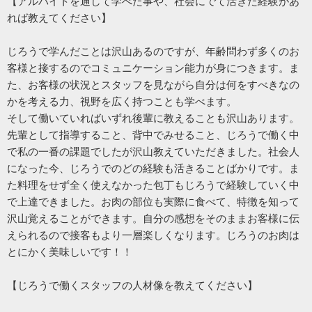
【アルバイトを通して学べた事や、社会にでて活きた経験があ
れば教えてください】
じろうで学んだことは沢山あるのですが、年齢問わず多くのお
客様と接するのでコミュニケーション能力が身につきます。ま
た、お客様の状況とスタッフを見ながら自分は何をすべきなの
かを考える力、視野を広く持つことも学べます。
そして働いていればいずれ後輩に教えることも沢山あります。
先輩として指導すること、背中でみせること、じろうで働く中
で私の一番の課題でしたが沢山教えていただきました。社会人
になった今、じろうでのどの経験も活きることばかりです。ま
た料理をせず全く使えなかった包丁もじろうで経験していく中
で上達できました。お肉の部位も実際に食べて、特徴を知って
沢山覚えることができます。自分の感想をそのままお客様に伝
えられるので接客もより一層楽しくなります。じろうのお肉は
とにかく美味しいです！！
【じろうで働くスタッフの人材像を教えてください】